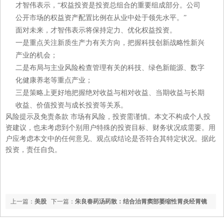
才智伟表示，“权益投资是投资总组合的重要组成部分。公司
公开市场的权益资产配置比例在从业中处于领先水平。”
面对未来，才智伟表示将保持定力、优化权益投资。
一是重点关注新质生产力有关方向，把握科技创新战略性新兴
产业的机会；
二是布局与主业风险检查管理有关的科技、绿色新能源、数字
化健康养老等重点产业；
三是策略上更好地把握绝对收益与相对收益、当期收益与长期
收益、价值投资与成长投资等关系。
风险提示及免责条款 市场有风险，投资需谨慎。本文不构成个人投
资建议，也未考虑到个别用户特殊的投资目标、财务状况或需要。用
户应考虑本文中的任何意见、观点或结论是否符合其特定状况。据此
投资，责任自负。
上一篇：
美股
下一篇：
朱良春药汤药散：结合治胃窦部萎缩性胃炎经胃镜
涨势趋缓，等待降息“靴子落地” | 海外大类资产周报
检查，已变慢性浅表性胃炎