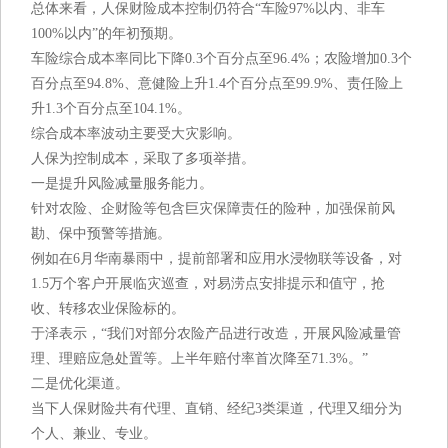
总体来看，人保财险成本控制仍符合“车险97%以内、非车
100%以内”的年初预期。
车险综合成本率同比下降0.3个百分点至96.4%；农险增加0.3个
百分点至94.8%、意健险上升1.4个百分点至99.9%、责任险上
升1.3个百分点至104.1%。
综合成本率波动主要受大灾影响。
人保为控制成本，采取了多项举措。
一是提升风险减量服务能力。
针对农险、企财险等包含巨灾保障责任的险种，加强保前风
勘、保中预警等措施。
例如在6月华南暴雨中，提前部署和应用水浸物联等设备，对
1.5万个客户开展临灾巡查，对易涝点安排提示和值守，抢
收、转移农业保险标的。
于泽表示，“我们对部分农险产品进行改造，开展风险减量管
理、理赔应急处置等。上半年赔付率首次降至71.3%。”
二是优化渠道。
当下人保财险共有代理、直销、经纪3类渠道，代理又细分为
个人、兼业、专业。