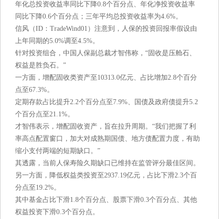
年化总投资收益率同比下降0.8个百分点、年化净投资收益率
同比下降0.6个百分点；三年平均总投资收益率为4.6%。
信风（ID：TradeWind01）注意到，人保的投资回报率假设由
上年同期的5.0%调至4.5%。
针对投资组合，中国人保副总裁才智伟称，“固收是压舱石、
权益是胜负石。”
一方面，增配固收类资产至10313.0亿元、占比增加2.8个百分
点至67.3%。
定期存款占比提升2.2个百分点至7.9%、国债及政府债提升5.2
个百分点至21.1%。
才智伟表示，增配固收资产，旨在拉升周期。“我们把握了利
率高点配置窗口，加大对成熟期国债、地方债配置力度，有助
缩小支付两端的短期缺口。”
其透露，当前人保寿险久期缺口已维持在监管评分最佳区间。
另一方面，降低权益类投资至2937.19亿元，占比下滑2.3个百
分点至19.2%。
其中基金占比下滑1.8个百分点、股票下滑0.3个百分点、其他
权益投资下滑0.3个百分点。