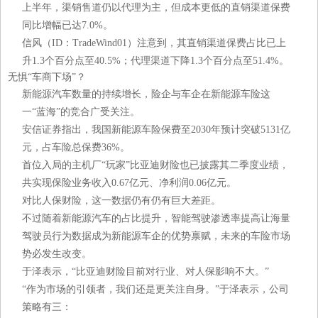
上半年，渠销售道仍以代理为主，但成本更低的直销渠道保费
同比增幅已达7.0%。
信风（ID：TradeWind01）注意到，其直销渠道保费占比已上
升1.3个百分点至40.5%；代理渠道下降1.3个百分点至51.4%。
无惧“车商下场”？
新能源汽车数量的持续增长，险企与车企在新能源车险这
一“蓝海”的竞合广受关注。
安信证券指出，我国新能源车险保费至2030年预计突破5131亿
元，占车险总保费36%。
首位入局的主机厂“玩家”比亚迪财险也已披露其二季度业绩，
共实现保险业务收入0.67亿元、净利润0.06亿元。
对比人保财险，这一数据仍有仍有巨大差距。
不过随着新能源汽车的占比提升，智能驾驶渗透率提高让海量
驾驶员行为数据成为新能源车企的优势禀赋，未来的车险市场
势必发生改变。
于泽表示，“比亚迪财险目前对行业、对人保影响不大。”
“作为市场的引领者，我们还是更关注自身。”于泽表示，公司
策略有三：