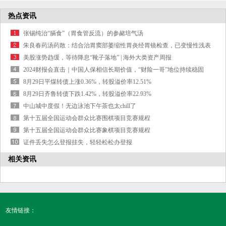
热点资讯
张锡纯治“膈食”（胃食管反流）的参赭培气汤
朱良春药汤药散：结合治胃窦部萎缩性胃炎经胃镜检查，已变慢性浅表
性胃炎
美股涨势趋缓，等待降息“靴子落地” | 海外大类资产周报
2024财报会直击｜中国人保相信长期价值，“财险一哥”地位持续稳固
8月29日平煤转债上涨0.36%，转股溢价率12.51%
8月29日齐鲁转债下跌1.42%，转股溢价率22.93%
中山城中度假！无边泳池下午茶也太chill了
第十五届全国运动会群众比赛围棋项目竞赛规程
第十五届全国运动会群众比赛象棋项目竞赛规程
证件丢失怎么登报挂失，轻轻松松办登报
相关资讯
友情链接：