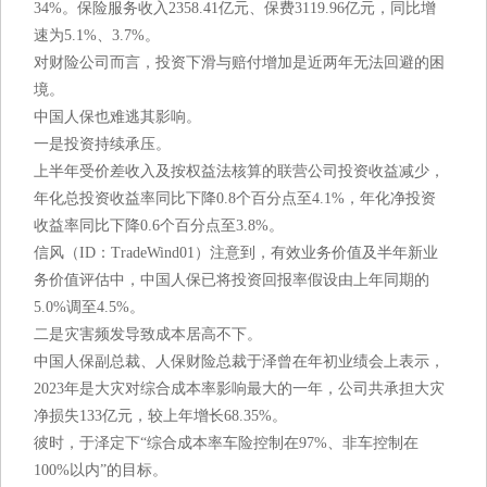
34%。保险服务收入2358.41亿元、保费3119.96亿元，同比增
速为5.1%、3.7%。
对财险公司而言，投资下滑与赔付增加是近两年无法回避的困
境。
中国人保也难逃其影响。
一是投资持续承压。
上半年受价差收入及按权益法核算的联营公司投资收益减少，
年化总投资收益率同比下降0.8个百分点至4.1%，年化净投资
收益率同比下降0.6个百分点至3.8%。
信风（ID：TradeWind01）注意到，有效业务价值及半年新业
务价值评估中，中国人保已将投资回报率假设由上年同期的
5.0%调至4.5%。
二是灾害频发导致成本居高不下。
中国人保副总裁、人保财险总裁于泽曾在年初业绩会上表示，
2023年是大灾对综合成本率影响最大的一年，公司共承担大灾
净损失133亿元，较上年增长68.35%。
彼时，于泽定下“综合成本率车险控制在97%、非车控制在
100%以内”的目标。