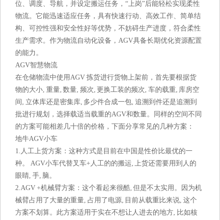
位、调度、导航，并设定搬运任务，“上岗”后能轻松实现柔性
物流。它能迅速适应任务，具有快速行动、高效工作、简单结
构、可控性强和安全性好等优势，不妨碍生产进度，符合柔性
生产需求。作为物流自动化设备，AGV具备长期优化资源配置
的能力。‍
AGV智慧物流
在仓储物流中使用AGV 拣货进行货物上架前，首先要根据货
物的大小, 重量, 数量, 频次, 更换工装的频次, 车的载重, 库房空
间, 立体库还是密集库, 多少件合成一包, 追溯到件还是追溯到
批进行规划，选择载适当载重的AGV和数量。同样的空间不同
的方案可能相差几十倍的价格，下面分享常见的几种方案：
地牛AGV小车
1.人工上货方案：这种方式是目前在中国是性价比最优的一
种。 AGV小车代替叉车+人工的的搬运, 上货还需要用到人的
眼睛, 手, 脑。
2.AGV +机械臂方案：这个看起来很酷, 但是不太实用。因为机
械臂占用了大量的重量, 占用了电源, 目前从载重比来说, 这个
方案不划算。此方案适用于实在不想让人进去的地方, 比如核