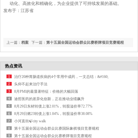
动化、高效化和精确化，为企业提供了可持续发展的基础。
发布于：江苏省
上一篇：
档案
下一篇：
第十五届全国运动会群众比赛桥牌项目竞赛规程
知识分享 | 什么是OFD？档案的版式文件技术标准有哪些？
热点资讯
治疗20种胃肠道疾病的4个常用中成药，一文总结：&#160;
头仰不起来治疗手法
8月PMI的最显著特征：价格的大幅回落
迪哲医药的差异化创新，正在推动业绩飙升
8月29日东材转债上涨2.01%，转股溢价率72.77%
8月29日燃23转债上涨1.04%，转股溢价率38.08%
小河直街🍃city walk
第十五届全国运动会群众比赛国际象棋项目竞赛规程
第十五届全国运动会群众比赛桥牌项目竞赛规程