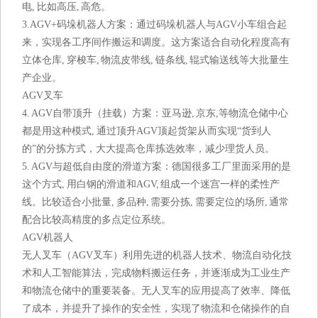
电, 比如高压, 高危。
3.AGV+码垛机器人方案：通过码垛机器人与AGV小车组合起
来，实现各工序间作搬运和调度。这方案适合自动化程度高有
立体仓库, 穿梭车, 物流皮带线, 链条线, 辊式输送线等大批量生
产企业。
AGV叉车
4. AGV自带顶升（挂载）方案：亚马逊, 京东,等物流仓储中心
都是用这种模式, 通过顶升AGV顶起货架从而实现“货到人
的”的分拣方式，大大提高仓库拣选效率，减少理货人员。
5. AGV与超低自由度的滑道方案：德国很多工厂里面采用的是
这个方式, 用白钢的滑道和AGV, 组成一个迷宫一样的柔性产
线。比较适合小批量, 多品种, 需要分拣, 需要定位的场所, 通常
配合比较高精度的多点定位系统。
AGV机器人
无人叉车（AGV叉车）利用先进的机器人技术、物流自动化技
术和人工智能算法，完成物料搬运任务，并逐渐成为工业生产
和物流仓储中的重要装备。无人叉车的应用提高了效率、降低
了成本，并提升了操作的安全性，实现了物流和仓储操作的自