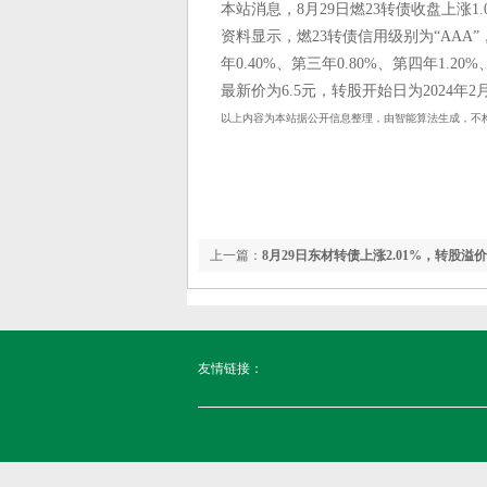
本站消息，8月29日燃23转债收盘上涨1.04
资料显示，燃23转债信用级别为“AAA
年0.40%、第三年0.80%、第四年1.2
最新价为6.5元，转股开始日为2024年2
以上内容为本站据公开信息整理，由智能算法生成，不
上一篇：
8月29日东材转债上涨2.01%，转股溢价率
友情链接：