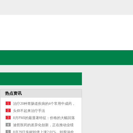
热点资讯
治疗20种胃肠道疾病的4个常用中成药，
一文总结：&#160;
头仰不起来治疗手法
8月PMI的最显著特征：价格的大幅回落
迪哲医药的差异化创新，正在推动业绩
飙升
8月29日东材转债上涨2.01%，转股溢价