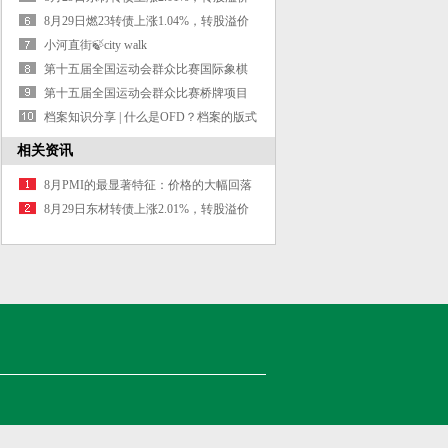
率72.77%
8月29日燃23转债上涨1.04%，转股溢价
率38.08%
小河直街🍃city walk
第十五届全国运动会群众比赛国际象棋
项目竞赛规程
第十五届全国运动会群众比赛桥牌项目
竞赛规程
档案知识分享 | 什么是OFD？档案的版式
文件技术标准有哪些？
相关资讯
8月PMI的最显著特征：价格的大幅回落
8月29日东材转债上涨2.01%，转股溢价
率72.77%