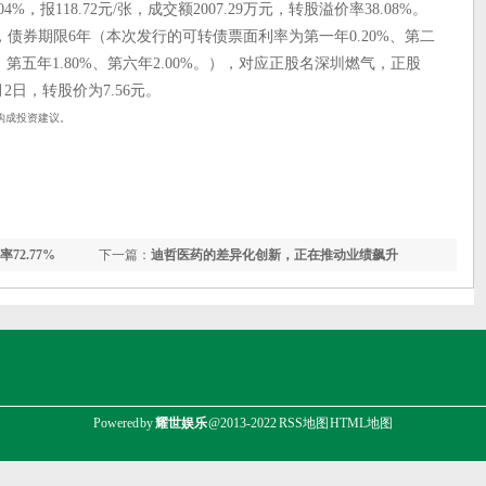
%，报118.72元/张，成交额2007.29万元，转股溢价率38.08%。
”，债券期限6年（本次发行的可转债票面利率为第一年0.20%、第二
0%、第五年1.80%、第六年2.00%。），对应正股名深圳燃气，正股
月2日，转股价为7.56元。
构成投资建议。
72.77%
下一篇：
迪哲医药的差异化创新，正在推动业绩飙升
Powered by
耀世娱乐
@2013-2022
RSS地图
HTML地图